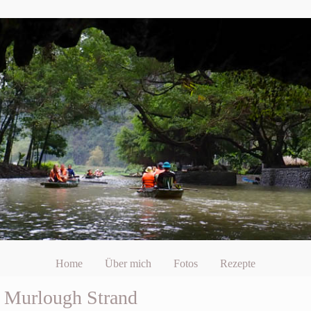
Home
Über mich
Fotos
Rezepte
d Murlough Strand