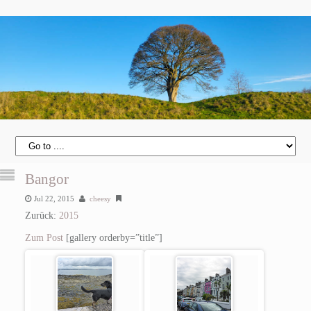
Bangor
Jul 22, 2015
cheesy
Zurück:
2015
Zum Post
[gallery orderby=”title”]