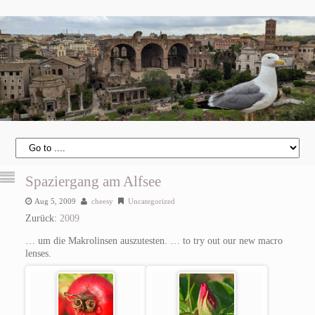
Spaziergang am Alfsee
Aug 5, 2009
cheesy
Uncategorized
Zurück:
2009
… um die Makrolinsen auszutesten.
… to try out our new macro
lenses.