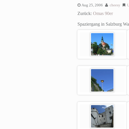
Aug 25, 2006
cheesy
U
Zurück:
Omas 90er
Spaziergang in Salzburg
Wal