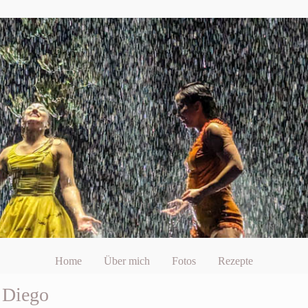
Home
Über mich
Fotos
Rezepte
 Diego