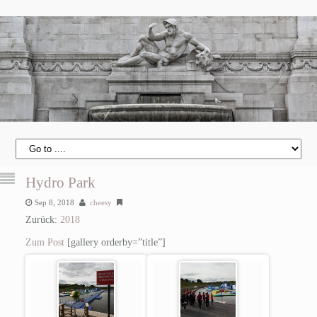
Hydro Park
Sep 8, 2018
cheesy
Zurück:
2018
Zum Post
[gallery orderby=”title”]