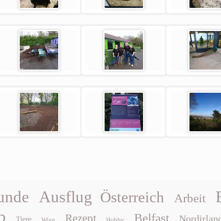
unde
Ausflug
Österreich
Arbeit
b
Belfast
Rezept
Nordirlan
Tiere
Wien
Hobby