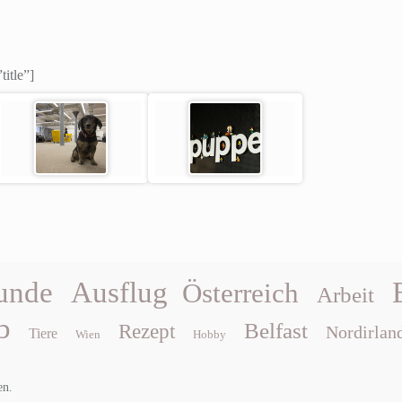
title”]
unde
Ausflug
Österreich
Arbeit
b
Belfast
Rezept
Nordirlan
Tiere
Wien
Hobby
en.