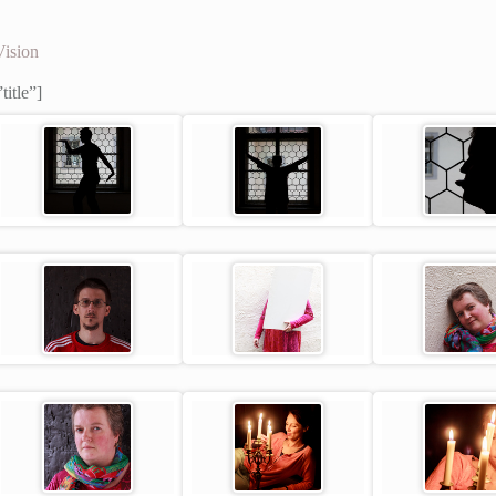
Vision
title”]