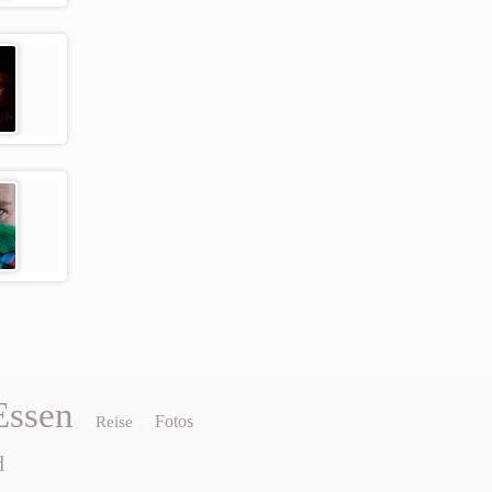
Essen
Fotos
Reise
d