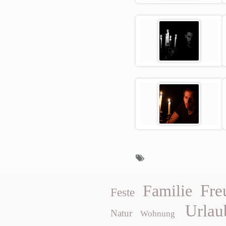
Fre
Familie
Feste
Urlau
Natur
Wohnung