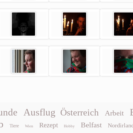
unde
Ausflug
Österreich
Arbeit
b
Belfast
Rezept
Nordirlan
Tiere
Wien
Hobby