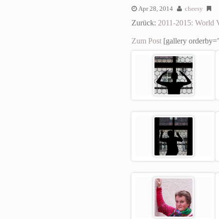
Apr 28, 2014
cheesy
Zurück:
2011-2015: World 
Zum Post
[gallery orderby=”