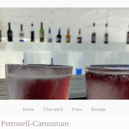
Home
Über mich
Fotos
Rezepte
 Petronell-Carnuntum