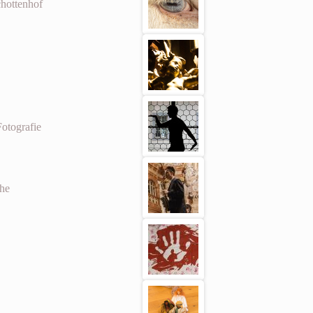
hottenhof
otografie
che