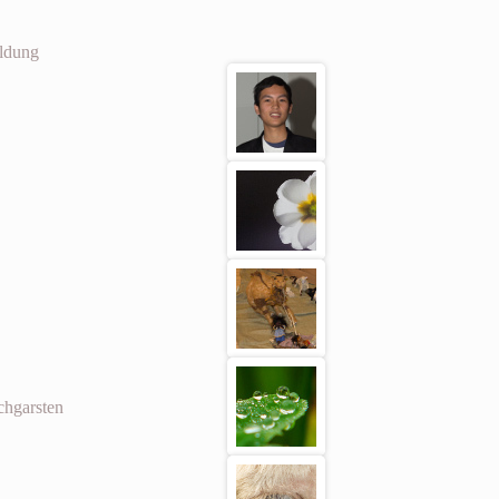
ildung
chgarsten