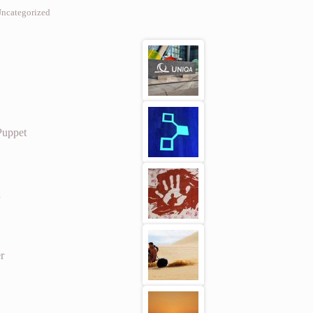
ncategorized
Puppet
n
r