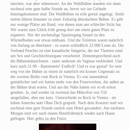
latschen, war aber sehenswert. An der Waldbühne standen wir dann
nochmal eine gute halbe Stunde an, bevor wir ins Gelände
hineingekommen sind. Die Waldbühne ist echt genial angelegt. Steile
stufen führen hinunter zu einer Zeltartig überdachten Bühne. Es gibt
nur wenige Plätze am Rand, von denen man aus schlechte Sicht hat.
Wir waren zum Glück früh genug dort um einen guten Platz zu
ergattern. Nur der nochmalige Spaziergang hinauf zu den
Würstelbuden war etwas mühsam. Und die Toiletten waren natürlich
von Anfang an überlastet - es waren schließlich 22.000 Leute da. Die
Vorband Peaches ist eine kanadische Sängerin, die nur Themen rund
um Sex und Geschlechtsorgane verarbeitet. Dementsprechend auch
die BühnentänzerInnen - unter anderem als Vaginas verkleided. Und
kurz nach 21:00 - Rammstein! Endlich! Und es war genial! So weit
weg von der Bühne zu sitzen ist natürlich ein krasser Gegensatz zu
der zweiten Reihe vom Rock in Vienna. Es war tausendmal
gemütlicher und wir hatten mehr von den Feuerwerken, die außen an
der Bühne dran waren. Und aus der Nähe hatten wir es eh schon
gesehen. Ja, und wieder ist zweimal das Mikrofon von Till
ausgefallen, aber nur kurz. Unterschiede zu Rock in Vienna - sie
haben Amerika statt Ohne Dich gespielt. Nach dem Konzert sind wir
nochmal eine gute Stunde zurück zum Hotel gewandert. Am nächsten
Morgen sind wir nach einem Hotelfrühstück wieder nach Hause
geflogen. Hier gehts zu den Fotos: