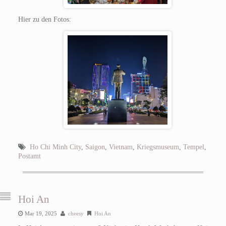
Hier zu den Fotos:
Ho Chi Minh City
,
Saigon
,
Vietnam
,
Kriegsmuseum
,
Tempel
,
Postamt
Hoi An
Mar 19, 2025
cheesy
Hoi An