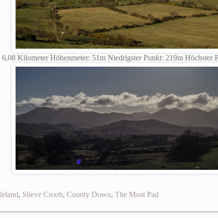
 6,08 Kilometer Höhenmeter: 51m Niedrigster Punkt: 219m Höchster Pu
irland
,
Slieve Croob
,
County Down
,
The Moat Pad