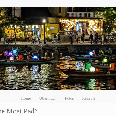
Home
Über mich
Fotos
Rezepte
he Moat Pad”