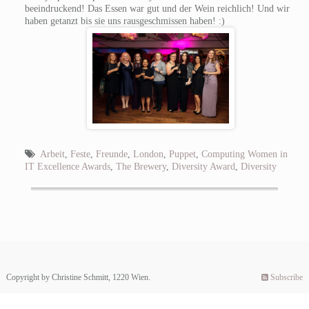
beeindruckend! Das Essen war gut und der Wein reichlich! Und wir
haben getanzt bis sie uns rausgeschmissen haben! :)
Arbeit
,
Feste
,
Freunde
,
London
,
Puppet
,
Computing Women in
IT Excellence Awards
,
The Brewery
,
Diversity Award
,
Diversity
Copyright by Christine Schmitt, 1220 Wien.
Subscribe