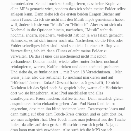
herunterladen. Schnell noch so konfigurieren, dass keine Kopie von
allen MP3s gemacht wird, sondern dass ich schön meine Folder selbst
anlegen kann. Dann ziehe ich die ersten beiden Eragon Bücher auf
mein iTunes. Da ich sie nicht mit den Musik mp3s gemeinsam haben
will, ändere ich sie von “Musik” zu “Hörbuch”. Aber es tut sich nix.
Nochmal in die Optionen hinein, nachsehen, “Musik” steht da…
nochmal ändern, speichern, vielleicht hab ich ja was falsch gemacht.
Schmecks, es tut sich immer noch nix. Nachsehen, ob die Files oder
Folder schreibgeschützt sind - sind sie nicht. In einem Anflug von
Verzweiflung hab ich dann iTunes erlaubt meine Folder zu
verwalten. Da das iTunes das anscheinend nicht mit schon
vorhandenen Dateien macht, wieder alles runterlöschen, nochmal
reinkopieren, warten, Kaffee trinken und dann nochmal probieren.
Und siehe da, es funktioniert… mit 3 von 18 Verzeichnissen… Man
weiss ja nie, also die restlichen 15 nochmal markieren und auf
“Hörbuch” ändern. Tadaa! Diesmal haben es 5 geschafft, 10 nicht.
Nachdem ich das Spiel noch 3x gespielt habe, waren alle Hörbücher
dort wo sie hingehören. Also iPod anschließen und alles
draufkopieren. Pause machen, Kaffee trinken. Dann natürlich gleich
ausprobieren beim einkaufen gehen. Am iPod Nano fand ich so
angenehm, dass man ihn blind bedienen kann. Tastensperre lösen und
dann mittig auf über dem Touch-Kreis drücken und es geht dort los,
wo man aufgehört hat. Den Touch muss man jedesmal aus der Tasche
holen, da alles auf dem großen Bildschirm vor sich geht. Naja, da
dran kann man sich gewöhnen. Also such ich die MP3 wo ich