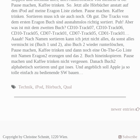
Pause machen, Kaffee trinken. So. Jetzt alle Hörbücher anstatt auf
den iPod auf meine Eragon Liste ziehen. Pause machen. Kaffee
trinken. Sortieren muss ich sie auch noch. Oh gut. Die Tracks von
dem ersten Eragon Buch sind ausnahmslos richtig sortiert. Puh! Aber
was ist mit dem zweiten Buch? CD10-Track07, CD10-Track06,
CD10-Track05, CD07-Track01, CD07-Track05, CD01-Track01…
Aaaah! Nach Namen sortieren kann ich jetzt nicht alles, da sonst alles
vermischt ist (Buch 1 und 2), also Buch 2 wieder runterlöschen,
Pause machen, Kaffee trinken und dann noch eine On-The-Go Liste
mit Namen Eragon2 erzeugen und das 2. Buch hineinkopieren. Pause
machen und Kaffee trinken nicht vergessen. Danach Buch2
alphabetisch sortieren und gut isses. Und angeblich soll Apple ja so
tolle einfach zu bedienende SW bauen…
Technik
,
iPod
,
Hörbuch
,
Qual
newer entries
Copyright by Christine Schmitt, 1220 Wien.
Subscribe