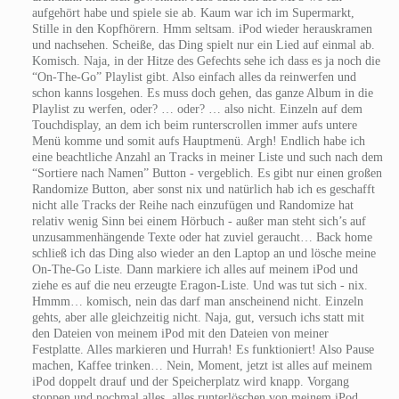
aufgehört habe und spiele sie ab. Kaum war ich im Supermarkt,
Stille in den Kopfhörern. Hmm seltsam. iPod wieder herauskramen
und nachsehen. Scheiße, das Ding spielt nur ein Lied auf einmal ab.
Komisch. Naja, in der Hitze des Gefechts sehe ich dass es ja noch die
“On-The-Go” Playlist gibt. Also einfach alles da reinwerfen und
schon kanns losgehen. Es muss doch gehen, das ganze Album in die
Playlist zu werfen, oder? … oder? … also nicht. Einzeln auf dem
Touchdisplay, an dem ich beim runterscrollen immer aufs untere
Menü komme und somit aufs Hauptmenü. Argh! Endlich habe ich
eine beachtliche Anzahl an Tracks in meiner Liste und such nach dem
“Sortiere nach Namen” Button - vergeblich. Es gibt nur einen großen
Randomize Button, aber sonst nix und natürlich hab ich es geschafft
nicht alle Tracks der Reihe nach einzufügen und Randomize hat
relativ wenig Sinn bei einem Hörbuch - außer man steht sich’s auf
unzusammenhängende Texte oder hat zuviel geraucht… Back home
schließ ich das Ding also wieder an den Laptop an und lösche meine
On-The-Go Liste. Dann markiere ich alles auf meinem iPod und
ziehe es auf die neu erzeugte Eragon-Liste. Und was tut sich - nix.
Hmmm… komisch, nein das darf man anscheinend nicht. Einzeln
gehts, aber alle gleichzeitig nicht. Naja, gut, versuch ichs statt mit
den Dateien von meinem iPod mit den Dateien von meiner
Festplatte. Alles markieren und Hurrah! Es funktioniert! Also Pause
machen, Kaffee trinken… Nein, Moment, jetzt ist alles auf meinem
iPod doppelt drauf und der Speicherplatz wird knapp. Vorgang
stoppen und nochmal alles, alles runterlöschen von meinem iPod.