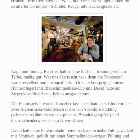
erinnert. Jede freie Stelle an Wand und Decke ist vollgerammelt mit
so allerlei Gerümpel - Schilder, Krüge, alte Küchengeräte etc.
Naja, und Sunday Roast ist halt so eine Sache… irrsinnig viel am
Teller, mäßig gut. Was uns überrascht hat - denn die Vorspeisen
waren exzellent und hochqualitativ. Ich hatte knusprig gebratene
Hühnerflügerl mit Blauschimmelkäse-Dip und David hatte ein
Ziegenkäse-Bruschetta, beides ausgezeichnet.
Die Hauptspeisen waren dann eher lasch. Ich hatte den Rinderbraten -
zwei Riesenstücke Rindfleisch mit einem Yorkshire Pudding
(schmeckt so ähnlich wie ein pikantes Brandteigkrapferl) und
überraschenderweise einem Krensößchen.
David hatte eine Putenroulade - eine trockene Scheibe Pute gewickelt
mit Schinken, gefüllt mit einer Semmelknödel-artigen Füllung und