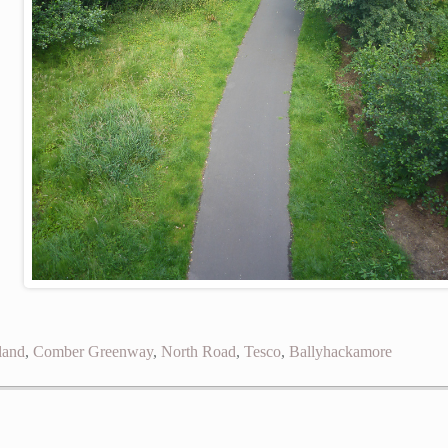
land
,
Comber Greenway
,
North Road
,
Tesco
,
Ballyhackamore