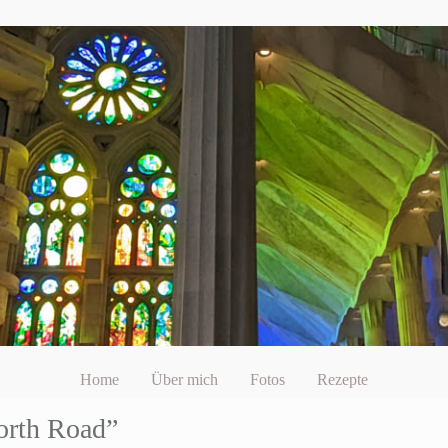
Home
Über mich
Fotos
Rezepte
orth Road”