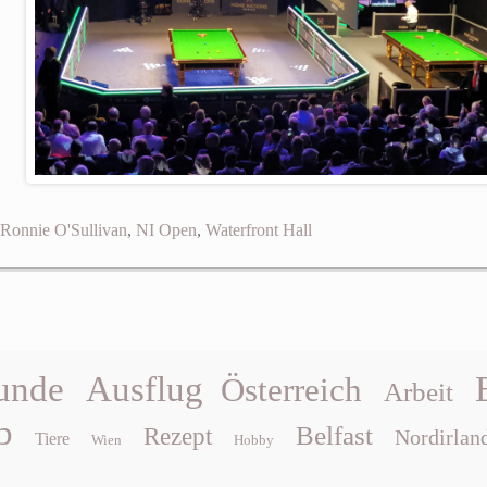
Ronnie O'Sullivan
,
NI Open
,
Waterfront Hall
unde
Ausflug
Österreich
Arbeit
b
Belfast
Rezept
Nordirlan
Tiere
Wien
Hobby