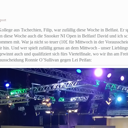
port
Kollege aus Tschechien, Filip, war zufällig diese Woche in Belfast. Er s
ren diese Woche auch die Snooker NI Open in Belfast! David und ich 
kommen mit. War ja nicht so teuer (10£ für Mittwoch in der Vorausschei
ir hin. Und wer spielt zufällig genau an dem Mittwoch - unser Liebling
ewinnt auch und qualifiziert sich fürs Viertelfinale, wo wir ihn am Fre
rausscheidung Ronnie O’Sullivan gegen Lei Peifan: