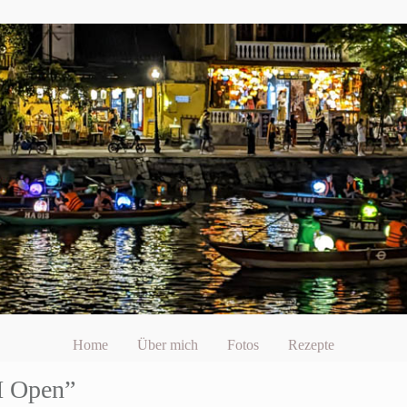
Home
Über mich
Fotos
Rezepte
I Open”