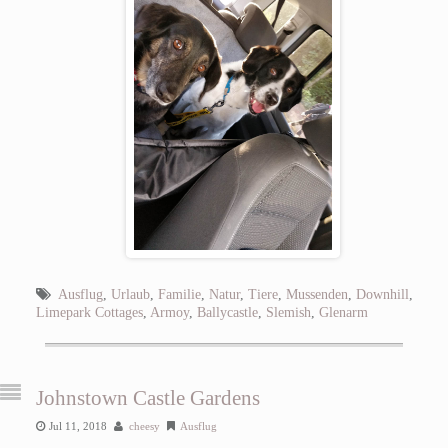
Ausflug
,
Urlaub
,
Familie
,
Natur
,
Tiere
,
Mussenden
,
Downhill
,
Limepark Cottages
,
Armoy
,
Ballycastle
,
Slemish
,
Glenarm
Johnstown Castle Gardens
Jul 11, 2018
cheesy
Ausflug