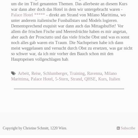
um die im Titel genannten Themen. Das allerbeste an diesem Kurs
war dann aber doch das Hotel in dem wir untergebracht waren -
Palace Hotel *****
- direkt am Strand von Milano Marittima, wo
unter anderem italienische Fussballstars und Models logieren.
Dementsprechend exquisit war dann auch das Mittagsbuffet! Vor
allem die frischen Fische und Meeresfrüchte haben es mir angetan,
aber auch der Prosciutto und das viele frische Obst und was es sonst
noch alles gab waren ein Traum. Die Nachspeisen habe ich dann
meist weggelassen und versucht durch Obst zu ersetzen, was gar nicht
so schwer war, da ich mir vorher den Bauch schon mit den
Hauptspeisen vollgeschlagen hab.
Arbeit
,
Reise
,
Schlumberger
,
Training
,
Ravenna
,
Milano
Marittima
,
Palace Hotel
,
5-Stern
,
Strand
,
QHSE
,
Kurs
,
Italien
Copyright by Christine Schmitt, 1220 Wien.
Subscribe