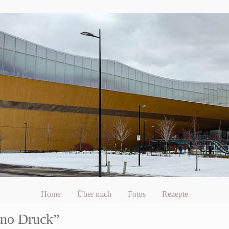
Home
Über mich
Fotos
Rezepte
ino Druck”