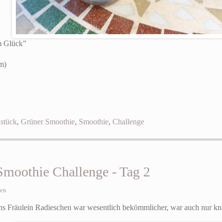
m Glück”
m)
stück
,
Grüner Smoothie
,
Smoothie
,
Challenge
Smoothie Challenge - Tag 2
sen
s Fräulein Radieschen war wesentlich bekömmlicher, war auch nur knap