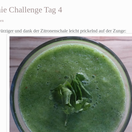
ie Challenge Tag 4
sen
ürziger und dank der Zitronenschale leicht prickelnd auf der Zunge: