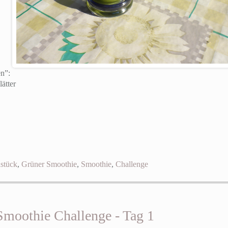
n”:
ätter
stück
,
Grüner Smoothie
,
Smoothie
,
Challenge
Smoothie Challenge - Tag 1