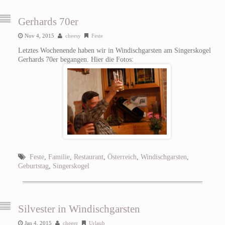
Gerhards 70er
Nov 4, 2015
cheesy
Feste
Letztes Wochenende haben wir in Windischgarsten am Singerskogel
Gerhards 70er begangen. Hier die Fotos:
Feste
,
Familie
,
Restaurant
,
Österreich
,
Windischgarsten
,
Geburtstag
,
Singerskogel
Silvester in Windischgarsten
Jan 4, 2015
cheesy
Urlaub