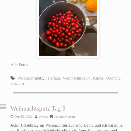
Alle Fotos
Weihnachtsputz
,
Feiertage
,
Weihnachtsbaum
,
Küche
,
Ordnung
,
Geschirr
Weihnachtsputz Tag 5
Dec 22, 2021
cheesy
Weihnachtsputz
Jeden Urlaubstag im Weihnachtsurlaub sind David und ich daran, je
ein Kastl oder eine Schublade oder so in Angriff zu nehmen und