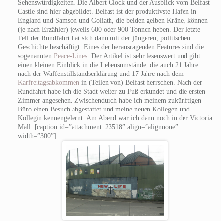
Sehenswürdigkeiten. Die Albert Clock und der Ausblick vom Belfast
Castle sind hier abgebildet. Belfast ist der produktivste Hafen in
England und Samson und Goliath, die beiden gelben Kräne, können
(je nach Erzähler) jeweils 600 oder 900 Tonnen heben. Der letzte
Teil der Rundfahrt hat sich dann mit der jüngeren, politischen
Geschichte beschäftigt. Eines der herausragenden Features sind die
sogenannten
Peace-Lines
. Der Artikel ist sehr lesenswert und gibt
einen kleinen Einblick in die Lebensumstände, die auch 21 Jahre
nach der Waffenstillstandserklärung und 17 Jahre nach dem
Karfreitagsabkommen
in (Teilen von) Belfast herrschen. Nach der
Rundfahrt habe ich die Stadt weiter zu Fuß erkundet und die ersten
Zimmer angesehen. Zwischendurch habe ich meinem zukünftigen
Büro einen Besuch abgestattet und meine neuen Kollegen und
Kollegin kennengelernt. Am Abend war ich dann noch in der Victoria
Mall. [caption id=”attachment_23518” align=”alignnone”
width=”300”]