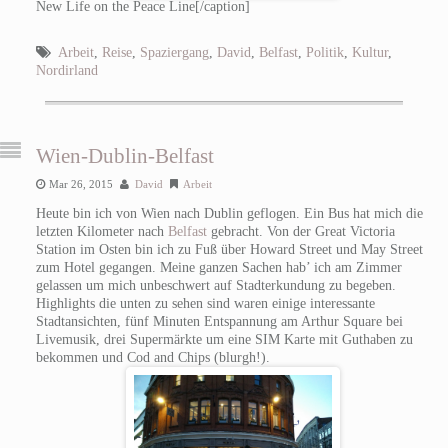
New Life on the Peace Line[/caption]
Arbeit
,
Reise
,
Spaziergang
,
David
,
Belfast
,
Politik
,
Kultur
,
Nordirland
Wien-Dublin-Belfast
Mar 26, 2015
David
Arbeit
Heute bin ich von Wien nach Dublin geflogen. Ein Bus hat mich die
letzten Kilometer nach
Belfast
gebracht. Von der Great Victoria
Station im Osten bin ich zu Fuß über Howard Street und May Street
zum Hotel gegangen. Meine ganzen Sachen hab’ ich am Zimmer
gelassen um mich unbeschwert auf Stadterkundung zu begeben.
Highlights die unten zu sehen sind waren einige interessante
Stadtansichten, fünf Minuten Entspannung am Arthur Square bei
Livemusik, drei Supermärkte um eine SIM Karte mit Guthaben zu
bekommen und Cod and Chips (blurgh!).