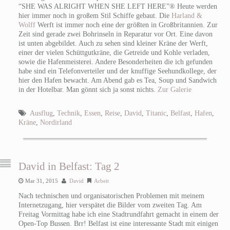
“SHE WAS ALRIGHT WHEN SHE LEFT HERE”® Heute werden
hier immer noch in großem Stil Schiffe gebaut. Die
Harland &
Wolff
Werft ist immer noch eine der größten in Großbritannien. Zur
Zeit sind gerade zwei Bohrinseln in Reparatur vor Ort. Eine davon
ist unten abgebildet. Auch zu sehen sind kleiner Kräne der Werft,
einer der vielen Schüttgutkräne, die Getreide und Kohle verladen,
sowie die Hafenmeisterei. Andere Besonderheiten die ich gefunden
habe sind ein Telefonverteiler und der knuffige Seehundkollege, der
hier den Hafen bewacht. Am Abend gab es Tea, Soup und Sandwich
in der Hotelbar. Man gönnt sich ja sonst nichts.
Zur Galerie
Ausflug
,
Technik
,
Essen
,
Reise
,
David
,
Titanic
,
Belfast
,
Hafen
,
Kräne
,
Nordirland
David in Belfast: Tag 2
Mar 31, 2015
David
Arbeit
Nach technischen und organisatorischen Problemen mit meinem
Internetzugang, hier verspätet die Bilder vom zweiten Tag. Am
Freitag Vormittag habe ich eine Stadtrundfahrt gemacht in einem der
Open-Top Bussen. Brr! Belfast ist eine interessante Stadt mit einigen