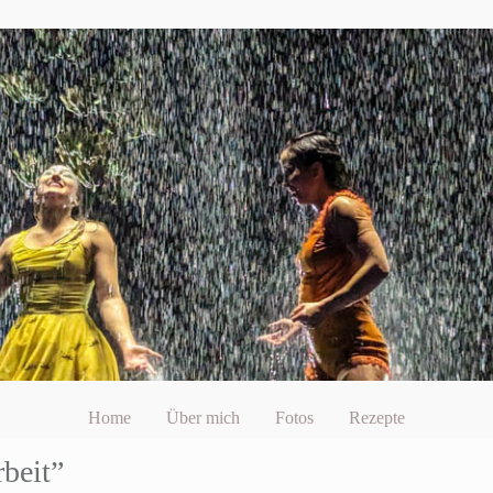
Home
Über mich
Fotos
Rezepte
beit”