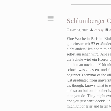
Schlumberger 
Nov 23, 2006
cheesy
A
Eine Woche in Paris im Ein
gemeinsam mit 53 ex-Student
nicht anders! Ich höhre mir 
selbst aussehen wird. Alle 
die Schule wird ein Horror
damit man noch ein Frühstü
schnell was zu essen, und e
beginner’s seminar of the o
just graduated from universit
us, though, knows what to exp
and so on but on the other h
than you do. They might eve
and you just can’t decide, if
midnight or later and listen t