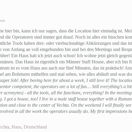
eit
 hier bin, kann ich nur sagen, dass die Location hier einmalig ist. Me
d die Operatoren sind immer gut drauf. Noch ist alles ein bisschen kompl
liche Tools haben drei- oder vierbuchstabige Abkürzungen und das is
ch von Anfang an voll eingebunden bin und bei den Meetings und Besp
rüber! Ein Haus hab ich jetzt auch schon! Ich wohne jetzt gleich geg
nen. Das Haus ist eigentlich ein Männer Staff House, aber ich bin f
ntrum ist es vom Haus aus auch nur fünf Minuten, das ist praktisch! 
arf am Bohrturm mithelfen und mal sehen, wie alles abläuft und was dor
 super Job!
After beeing here for about a week, I still love it! The locati
entor competent, the operators are a lot of fun… Still everything’s a b
 acronyms) - all the tools, all the functions, everything! In the meetings I
. I got a house, too! I live in a male staff house together with a Rum
tation and close to the center of Vechta. On the weekend I will finally se
nvolved in all the work the operators usually do. My first impressions he
echta
,
Haus
,
Deutschland