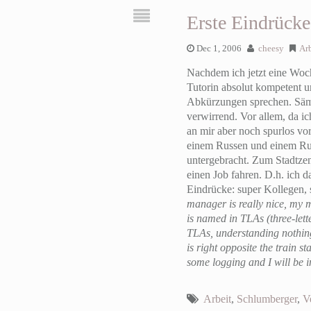
Erste Eindrücke
Dec 1, 2006
cheesy
Arb
Nachdem ich jetzt eine Woche
Tutorin absolut kompetent un
Abkürzungen sprechen. Sämt
verwirrend. Vor allem, da i
an mir aber noch spurlos vo
einem Russen und einem Rumä
untergebracht. Zum Stadtze
einen Job fahren. D.h. ich d
Eindrücke: super Kollegen,
manager is really nice, my m
is named in TLAs (three-letter
TLAs, understanding nothing
is right opposite the train s
some logging and I will be i
Arbeit
,
Schlumberger
,
V