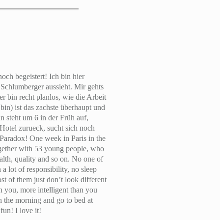
och begeistert! Ich bin hier
 Schlumberger aussieht. Mir gehts
r bin recht planlos, wie die Arbeit
bin) ist das zachste überhaupt und
steht um 6 in der Früh auf,
otel zurueck, sucht sich noch
… Paradox!
One week in Paris in the
ogether with 53 young people, who
ealth, quality and so on. No one of
a lot of responsibility, no sleep
t of them just don’t look different
 you, more intelligent than you
in the morning and go to bed at
fun! I love it!