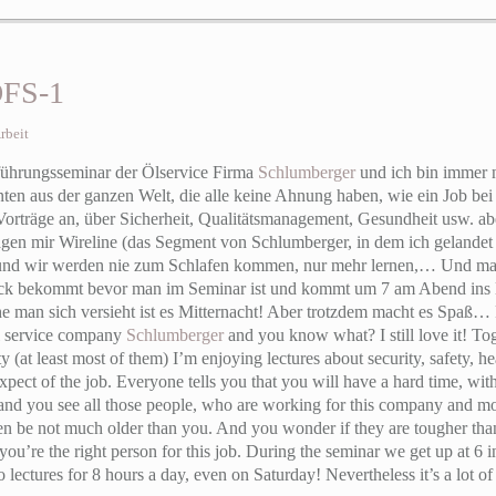
OFS-1
rbeit
führungsseminar der Ölservice Firma
Schlumberger
und ich bin immer n
en aus der ganzen Welt, die alle keine Ahnung haben, wie ein Job bei
Vorträge an, über Sicherheit, Qualitätsmanagement, Gesundheit usw. abe
sagen mir Wireline (das Segment von Schlumberger, in dem ich gelandet 
 und wir werden nie zum Schlafen kommen, nur mehr lernen,… Und man 
ck bekommt bevor man im Seminar ist und kommt um 7 am Abend ins H
he man sich versieht ist es Mitternacht! Aber trotzdem macht es Spaß
il service company
Schlumberger
and you know what? I still love it! T
y (at least most of them) I’m enjoying lectures about security, safety, h
ect of the job. Everyone tells you that you will have a hard time, with 
and you see all those people, who are working for this company and mos
n be not much older than you. And you wonder if they are tougher than
 you’re the right person for this job. During the seminar we get up at 6 
o lectures for 8 hours a day, even on Saturday! Nevertheless it’s a lot of 